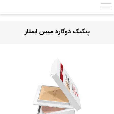
فتن
ه
حتوا
پنکیک دوکاره میس استار