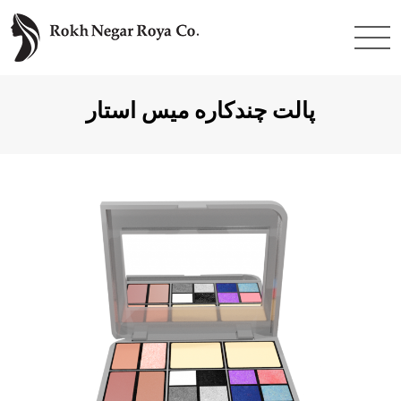
فتن
ه
حتوا
پالت چندکاره میس استار