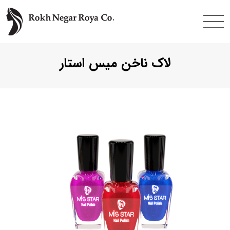
فتن
ه
حتوا
لاک ناخن میس استار