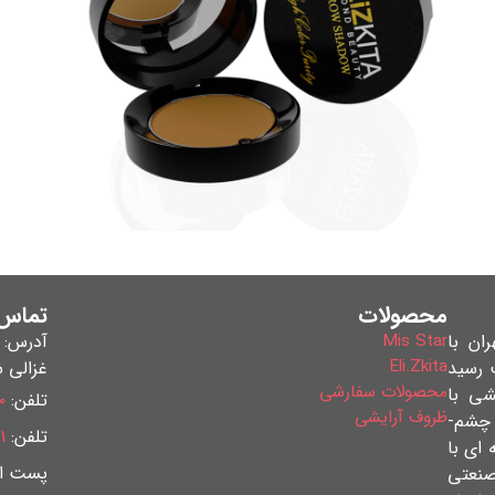
محصولات
تماس 
 استان تهران با
Mis Star
آدرس: ش
Eli.Zkita
 رسید
غزالی شر
محصولات سفارشی
شی با
تلفن:
۰
ظروف آرایشی
ه چشم-
تلفن:
۱
 ای با
پست ال
صنعتی