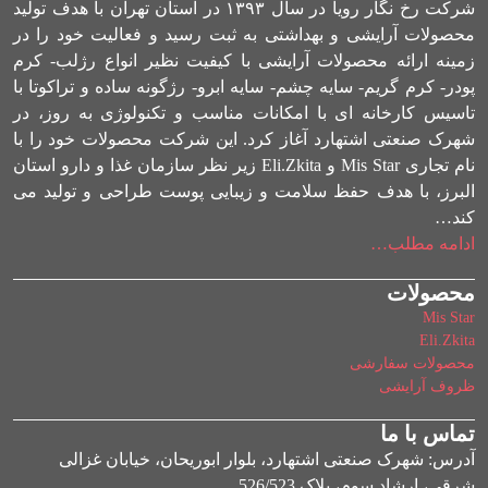
شرکت رخ نگار رویا در سال ۱۳۹۳ در استان تهران با هدف تولید
محصولات آرایشی و بهداشتی به ثبت رسید و فعالیت خود را در
زمینه ارائه محصولات آرایشی با کیفیت نظیر انواع رژلب- کرم
پودر- کرم گریم- سایه چشم- سایه ابرو- رژگونه ساده و تراکوتا با
تاسیس کارخانه ای با امکانات مناسب و تکنولوژی به روز، در
شهرک صنعتی اشتهارد آغاز کرد. این شرکت محصولات خود را با
نام تجاری Mis Star و Eli.Zkita زیر نظر سازمان غذا و دارو استان
البرز، با هدف حفظ سلامت و زیبایی پوست طراحی و تولید می
کند…
ادامه مطلب…
محصولات
Mis Star
Eli.Zkita
محصولات سفارشی
ظروف آرایشی
تماس با ما
آدرس: شهرک صنعتی اشتهارد، بلوار ابوریحان، خیابان غزالی
شرقی، ارشاد سوم، پلاک 526/523